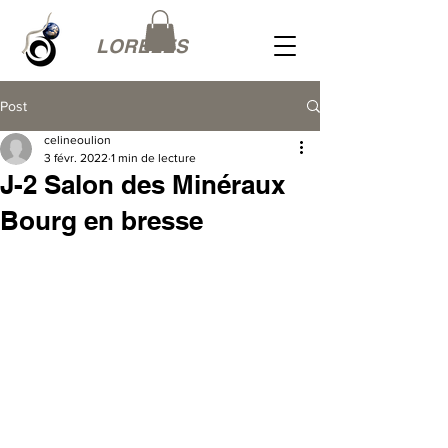
LORÉLES
Post
celineoulion
3 févr. 2022
1 min de lecture
J-2 Salon des Minéraux
Bourg en bresse