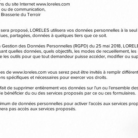
ns du site Internet
www.loreles.com
on ou de communication,
 Brasserie du Terroir
 sera proposé, LORELES utilisera vos données personnelles à la seul f
es, partagées, données à quelques tiers que ce soit.
 Gestion des Données Personnelles (RGPD) du 25 mai 2018, LORELES 
sant quelles données, quels objectifs, les modes de recueillement, les
e les outils pour que tout demandeur puisse accéder, modifier ou s
ages de
www.loreles.com
vous serez peut être invités à remplir différe
ons spécifiques et nécessaires pour exercer vos droits.
e fait de supprimer entièrement vos données sur l'un ou l'ensemble des
e bénéficier du ou des services proposés par ce ou ces formulaires.
nimum de données personnelles pour activer l'accès aux services pro
era pas accès aux services proposés.