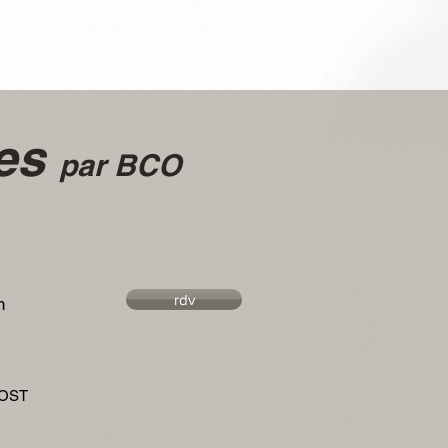
les
par BCO
rdv
h
IOST