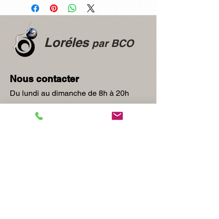
Loréles
par BCO
Nous contacter
Du lundi au dimanche de 8h à 20h
Adresse
867 Route de Pérouges
01800 SAINT JEAN DE NIOST
Téléphone
Céline & Olivier :
06 73 84 05 66
Mail
celine.oulion@loreles.com
olivier.oulion@loreles.com