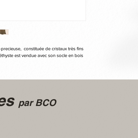
recieuse,  constituée de cristaux très fins 
méthyste est vendue avec son socle en bois 
les
par BCO