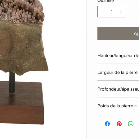
Quantité
*
Aj
Hauteur/longueur de 
14cm
Largeur de la pierre 
15cm
Profondeur/épaisseur
10cm
Poids de la pierre ≈
2,6kg