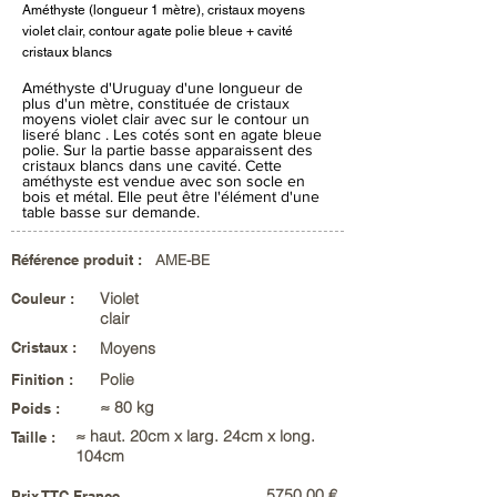
Améthyste (longueur 1 mètre), cristaux moyens
violet clair, contour agate polie bleue + cavité
cristaux blancs
Améthyste d'Uruguay d'une longueur de
plus d'un mètre, constituée de cristaux
moyens violet clair avec sur le contour un
liseré blanc . Les cotés sont en agate bleue
polie. Sur la partie basse apparaissent des
cristaux blancs dans une cavité. Cette
améthyste est vendue avec son socle en
bois et métal. Elle peut être l'élément d'une
table basse sur demande.
Référence produit :
AME-BE
Violet
Couleur :
clair
Cristaux :
Moyens
Polie
Finition :
≈ 80 kg
Poids :
≈ haut. 20cm x larg. 24cm x long.
Taille :
104cm
5750,00 €
Prix TTC France