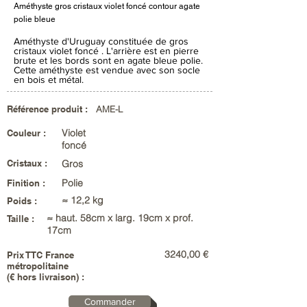
Améthyste gros cristaux violet foncé contour agate
polie bleue
Améthyste d'Uruguay constituée de gros
cristaux violet foncé . L'arrière est en pierre
brute et les bords sont en agate bleue polie.
Cette améthyste est vendue avec son socle
en bois et métal.
Référence produit :
AME-L
Violet
Couleur :
foncé
Cristaux :
Gros
Polie
Finition :
≈ 12,2 kg
Poids :
≈ haut. 58cm x larg. 19cm x prof.
Taille :
17cm
3240,00 €
Prix TTC France
métropolitaine
(€ hors livraison) :
Commander