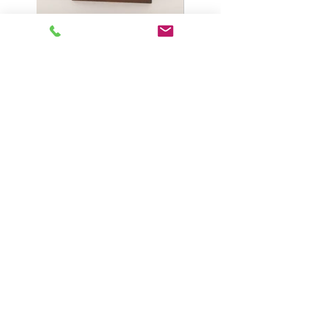
Précédent
Suivant
Loréles
par BCO
Nous contacter
Du lundi au dimanche de 8h à 20h
Adresse
867 Route de Pérouges
01800 SAINT JEAN DE NIOST
Téléphone
Céline & Olivier :
06 73 84 05 66