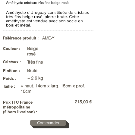
Améthyste cristaux très fins beige rosé
Améthyste d'Uruguay constituée de cristaux
très fins beige rosé, pierre brute. Cette
améthyste est vendue avec son socle en
bois et métal.
Référence produit :
AME-Y
Beige
Couleur :
rosé
Cristaux :
Très fins
Brute
Finition :
≈ 2,6 kg
Poids :
≈ haut. 14cm x larg. 15cm x prof.
Taille :
10cm
215,00 €
Prix TTC France
métropolitaine
(€ hors livraison) :
Commander